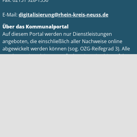
Fax: 02131 928-1330
E-Mail:
digitalisierung@rhein-kreis-neuss.de
Über das Kommunalportal
Auf diesem Portal werden nur Dienstleistungen
angeboten, die einschließlich aller Nachweise online
abgewickelt werden können (sog. OZG-Reifegrad 3). Alle
(analoge) Dienstleistungen finden Sie weiterhin auf der
Kreishomepage
.
Impressum
Datenschutz
Barrierefreiheit