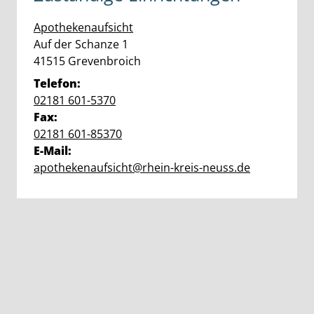
Apothekenaufsicht
Straße:
Hausnummer:
Auf der Schanze
1
PLZ:
Ort:
41515
Grevenbroich
Telefon:
02181 601-5370
Fax:
02181 601-85370
E-Mail:
apothekenaufsicht@rhein-kreis-neuss.de